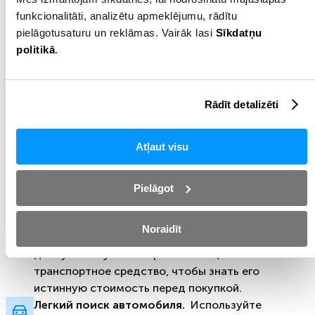
funkcionalitāti, analizētu apmeklējumu, rādītu
pielāgotusaturu un reklāmas. Vairāk lasi
Sīkdatņu
politikā
.
Rādīt detalizēti
Atļaut visu
Узнать стоимость автомобиля
Pielāgot
Оцените любой автомобиль бесплатно и
получите финансирование
Noraidīt
Узнайте стоимость автомобиля.
Получите
доступ к актуальным рыночным ценам на любое
транспортное средство, чтобы знать его
истинную стоимость перед покупкой.
Легкий поиск автомобиля.
Используйте