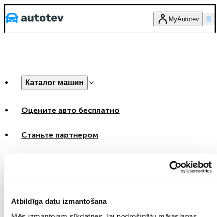
MyAutotev
Каталог машин
Оцените авто бесплатно
Станьте партнером
Связаться с нами
MyAutotev
Atbildīga datu izmantošana
RU
LV
EN
Mēs izmantojam sīkdatnes, lai nodrošinātu mājaslapas