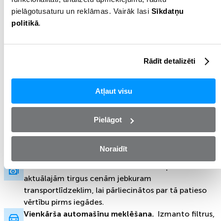
pielāgotusaturu un reklāmas. Vairāk lasi
Sīkdatņu
politikā
.
Rādīt detalizēti
Atļaut visu
Uzzini auto vērtību
Pielāgot
Novērtē jebkuru auto bez maksas un saņem
Noraidīt
finansējumu
Noskaidro automašīnas vērtību.
Piekļūsti
aktuālajām tirgus cenām jebkuram
transportlīdzeklim, lai pārliecinātos par tā patieso
vērtību pirms iegādes.
Vienkārša automašīnu meklēšana.
Izmanto filtrus,