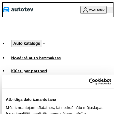
MyAutotev
Auto katalogs
Novērtē auto bezmaksas
Kļūsti par partneri
Kontakti
MyAutotev
Atbildīga datu izmantošana
LV
Mēs izmantojam sīkdatnes, lai nodrošinātu mājaslapas
RU
EN
funkcionalitāti, analizētu apmeklējumu, rādītu