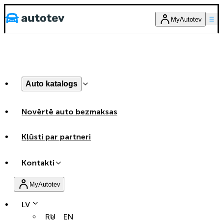
MyAutotev
Auto katalogs
Novērtē auto bezmaksas
Kļūsti par partneri
Kontakti
MyAutotev
LV
RU
EN