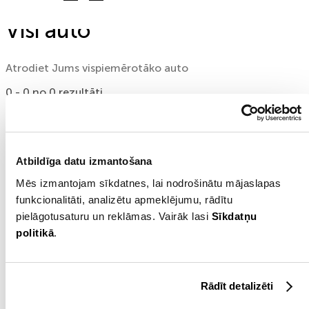
Visi auto
Atrodiet Jums vispiemērotāko auto
0 - 0 no 0 rezultāti
Meklēšanas kritērijiem atbilstošas automašīnas netika
atrastas
Atbildīga datu izmantošana
Mēs izmantojam sīkdatnes, lai nodrošinātu mājaslapas
Auto līzings, aizdevums pret ķīlu
funkcionalitāti, analizētu apmeklējumu, rādītu
pielāgotusaturu un reklāmas. Vairāk lasi
Sīkdatņu
vai auto kredīts - ātri un ērti!
politikā
.
Auto līzings
. Auto līzings mašīnas iegādei –
aizdevums ar izpirkuma tiesībām līdz pat 90%
Rādīt detalizēti
apmērā no automašīnas vērtības ar pirmo iemaksu
vismaz 10 % no kopējās transportlīdzekļa summas.