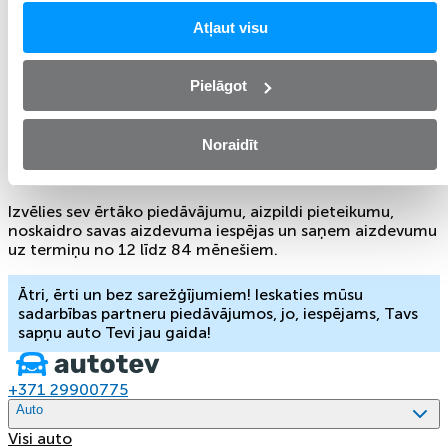
Aizdevums pret auto ķīlā
. Aizdevums pret auto ķīlā
Atļaut visu
bez pirmās iemaksas ar izpirkuma tiesībām līdz pat
100% apmērā no klienta īpašumā esošā
transportlīdzekļa vērtības.
Pielāgot
Auto kredīts
. Auto kredīts ir izdevīgs risinājums
ikvienam, kam trūkst brīvu naudas līdzekļu. Klients
Noraidīt
saņem naudu savā kontā un iegādājas auto 30
dienu laikā pēc līguma noslēgšanas.
Izvēlies sev ērtāko piedāvājumu, aizpildi pieteikumu,
noskaidro savas aizdevuma iespējas un saņem aizdevumu
uz termiņu no 12 līdz 84 mēnešiem.
Ātri, ērti un bez sarežģījumiem! Ieskaties mūsu
sadarbības partneru piedāvājumos, jo, iespējams, Tavs
sapņu auto Tevi jau gaida!
+371 29900775
Auto
Visi auto